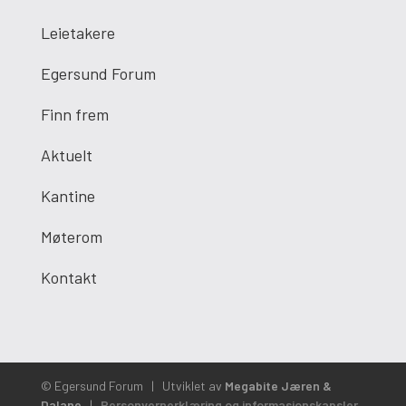
Leietakere
Egersund Forum
Finn frem
Aktuelt
Kantine
Møterom
Kontakt
© Egersund Forum
|
Utviklet av
Megabite Jæren &
Dalane
|
Personvernerklæring og informasjonskapsler