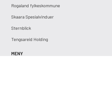
Rogaland fylkeskommune
Skaara Spesialvinduer
Sternblick
Tengsareid Holding
MENY
Leietakere
Egersund Forum
Finn frem
Aktuelt