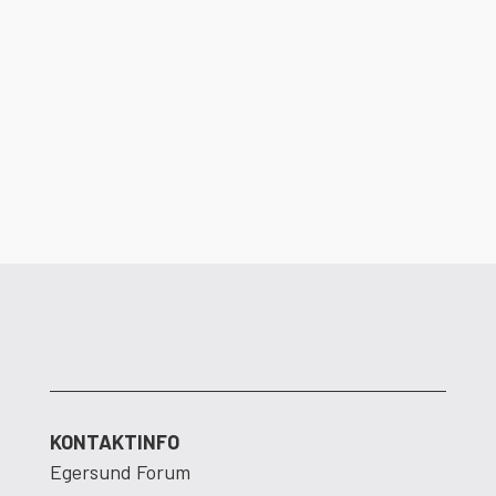
Det er ikke lenge igjen til dørene åpner i
Egersund Forum. Dalane Energi ser frem
til å flytte inn i nye og moderne lokaler.
KONTAKTINFO
Egersund Forum