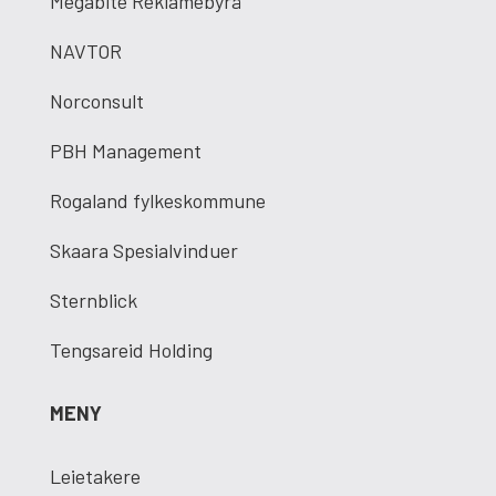
Megabite Reklamebyrå
NAVTOR
Norconsult
PBH Management
Rogaland fylkeskommune
Skaara Spesialvinduer
Sternblick
Tengsareid Holding
MENY
Leietakere