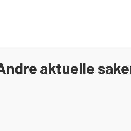
Andre aktuelle sake
sen av Egersund Forum ble satt i gang. I juni 2020 stod bygget ferdig og kl