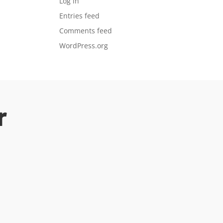
Log in
Entries feed
Comments feed
WordPress.org
r
ar for spente leietakere.