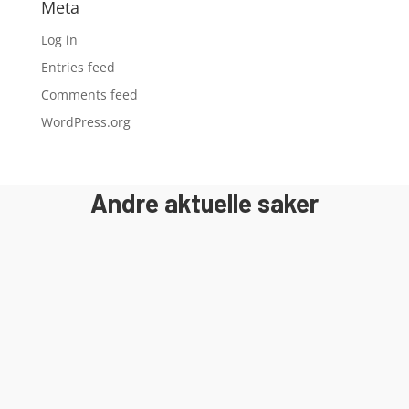
Meta
Log in
Entries feed
Comments feed
WordPress.org
Andre aktuelle saker
I 2018 ble det gamle bygget revet og
byggeprosessen av Egersund Forum ble