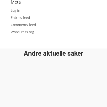
Meta
Log in
Entries feed
Comments feed
WordPress.org
Andre aktuelle saker
I 2018 ble det gamle bygget revet og
byggeprosessen av Egersund Forum ble