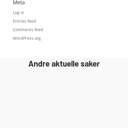
Meta
Log in
Entries feed
Comments feed
WordPress.org
Andre aktuelle saker
I 2018 ble det gamle bygget revet og
byggeprosessen av Egersund Forum ble