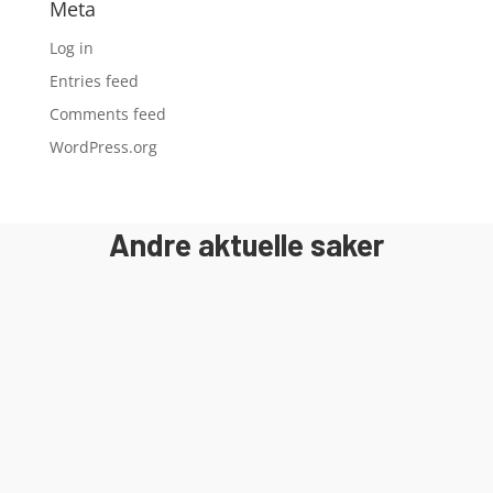
Meta
Log in
Entries feed
Comments feed
WordPress.org
Andre aktuelle saker
I 2018 ble det gamle bygget revet og
byggeprosessen av Egersund Forum ble