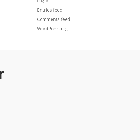
Log in
Entries feed
Comments feed
WordPress.org
r
ar for spente leietakere.