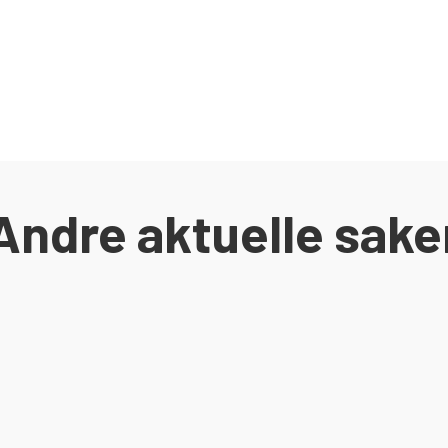
Andre aktuelle sake
sen av Egersund Forum ble satt i gang. I juni 2020 stod bygget ferdig og kl