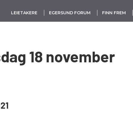
LEIETAKERE
EGERSUND FORUM
FINN FREM
sdag 18 november
AKS
021