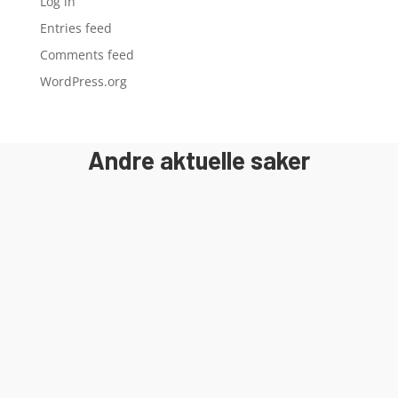
Log in
Entries feed
Comments feed
WordPress.org
Andre aktuelle saker
I 2018 ble det gamle bygget revet og
byggeprosessen av Egersund Forum ble
satt i gang. I juni 2020 stod bygget
ferdig og klar for spente leietakere.