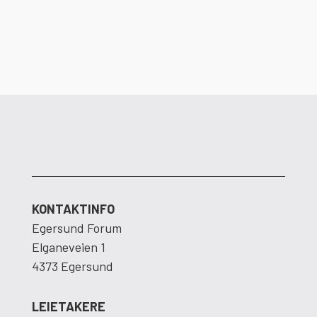
til å flytte inn i nye og moderne lokaler.
KONTAKTINFO
Egersund Forum
Elganeveien 1
4373 Egersund
LEIETAKERE