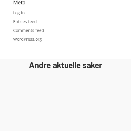
Meta
Log in
Entries feed
Comments feed
WordPress.org
Andre aktuelle saker
I 2018 ble det gamle bygget revet og
byggeprosessen av Egersund Forum ble