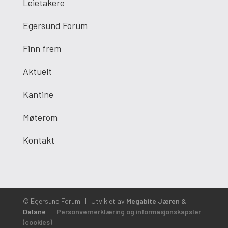
Leietakere
Egersund Forum
Finn frem
Aktuelt
Kantine
Møterom
Kontakt
© Egersund Forum
|
Utviklet av
Megabite Jæren &
Dalane
|
Personvernerklæring og informasjonskapsler
(cookies)