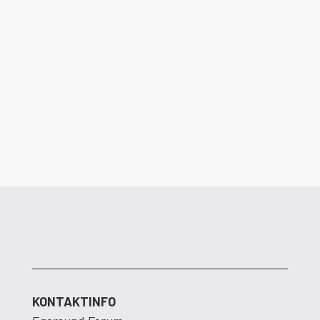
Det er ikke lenge igjen til dørene åpner i
Egersund Forum. Dalane Energi ser frem
til å flytte inn i nye og moderne lokaler.
KONTAKTINFO