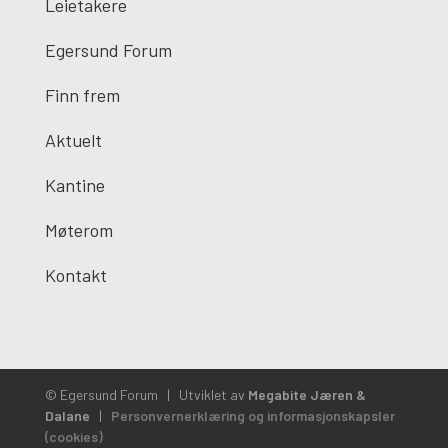
Leietakere
Egersund Forum
Finn frem
Aktuelt
Kantine
Møterom
Kontakt
© Egersund Forum
|
Utviklet av
Megabite Jæren &
Dalane
|
Personvernerklæring og informasjonskapsler
(cookies)