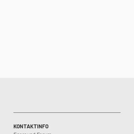
Det er ikke lenge igjen til dørene åpner i
Egersund Forum. Dalane Energi ser frem
til å flytte inn i nye og moderne lokaler.
KONTAKTINFO