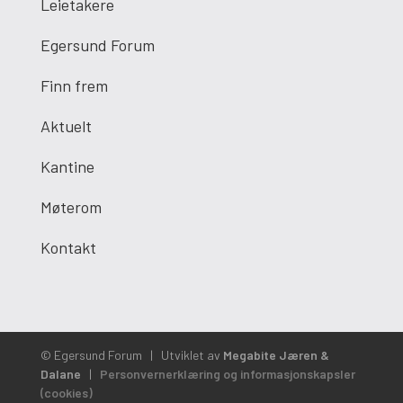
Leietakere
Egersund Forum
Finn frem
Aktuelt
Kantine
Møterom
Kontakt
© Egersund Forum
|
Utviklet av
Megabite Jæren &
Dalane
|
Personvernerklæring og informasjonskapsler
(cookies)