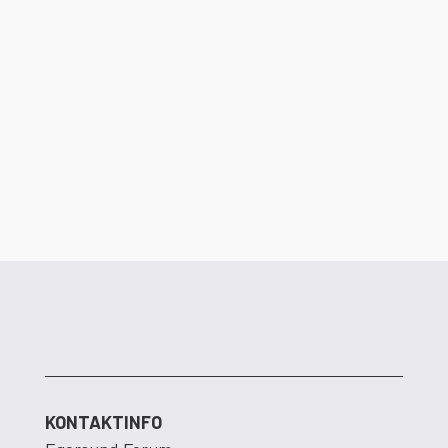
Det er ikke lenge igjen til dørene åpner i
Egersund Forum. Dalane Energi ser frem
til å flytte inn i nye og moderne lokaler.
KONTAKTINFO