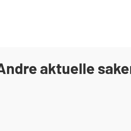
Andre aktuelle sake
sen av Egersund Forum ble satt i gang. I juni 2020 stod bygget ferdig og kl