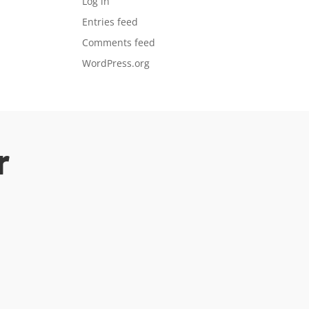
Log in
Entries feed
Comments feed
WordPress.org
r
ar for spente leietakere.