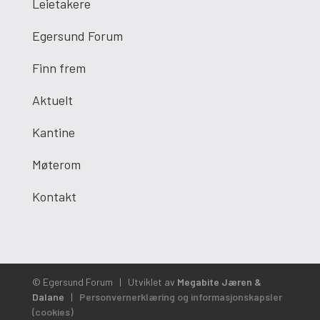
Leietakere
Egersund Forum
Finn frem
Aktuelt
Kantine
Møterom
Kontakt
© Egersund Forum
|
Utviklet av
Megabite Jæren &
Dalane
|
Personvernerklæring og informasjonskapsler
(cookies)