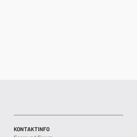
Det er ikke lenge igjen til dørene åpner i
Egersund Forum. Dalane Energi ser frem
til å flytte inn i nye og moderne lokaler.
KONTAKTINFO