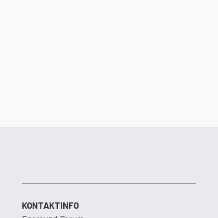
Det er ikke lenge igjen til dørene åpner i
Egersund Forum. Dalane Energi ser frem
til å flytte inn i nye og moderne lokaler.
KONTAKTINFO