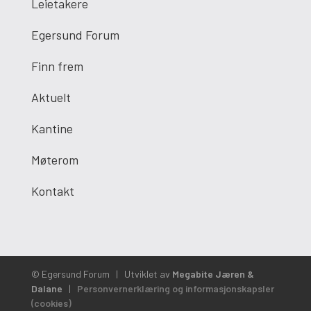
Leietakere
Egersund Forum
Finn frem
Aktuelt
Kantine
Møterom
Kontakt
© Egersund Forum
|
Utviklet av
Megabite Jæren &
Dalane
|
Personvernerklæring og informasjonskapsler
(cookies)