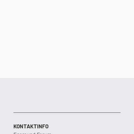
Det er ikke lenge igjen til dørene åpner i
Egersund Forum. Dalane Energi ser frem
til å flytte inn i nye og moderne lokaler.
KONTAKTINFO