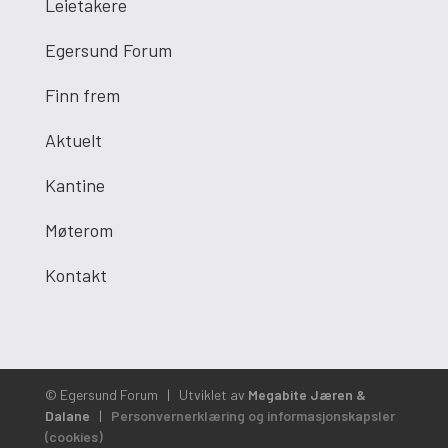
Leietakere
Egersund Forum
Finn frem
Aktuelt
Kantine
Møterom
Kontakt
© Egersund Forum
|
Utviklet av
Megabite Jæren &
Dalane
|
Personvernerklæring og informasjonskapsler
(cookies)