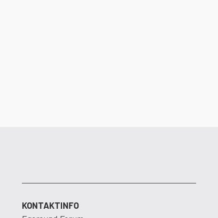
Det er ikke lenge igjen til dørene åpner i
Egersund Forum. Dalane Energi ser frem
til å flytte inn i nye og moderne lokaler.
KONTAKTINFO