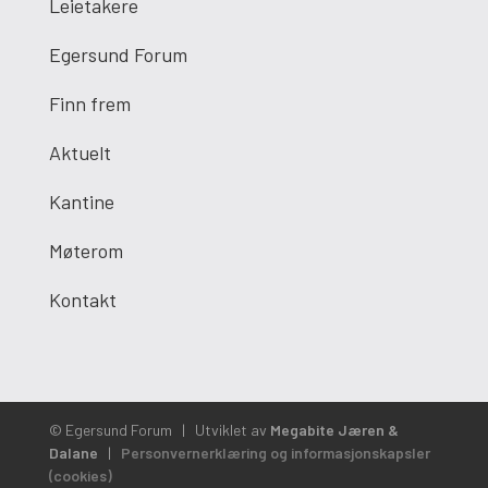
Leietakere
Egersund Forum
Finn frem
Aktuelt
Kantine
Møterom
Kontakt
© Egersund Forum
|
Utviklet av
Megabite Jæren &
Dalane
|
Personvernerklæring og informasjonskapsler
(cookies)