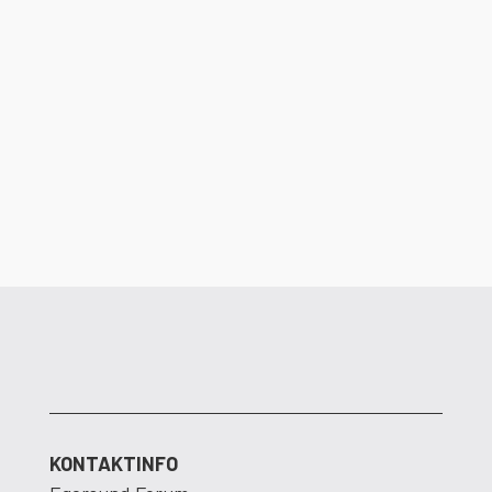
Det er ikke lenge igjen til dørene åpner i
Egersund Forum. Dalane Energi ser frem
til å flytte inn i nye og moderne lokaler.
KONTAKTINFO