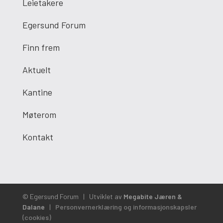
Leietakere
Egersund Forum
Finn frem
Aktuelt
Kantine
Møterom
Kontakt
© Egersund Forum
|
Utviklet av
Megabite Jæren &
Dalane
|
Personvernerklæring og informasjonskapsler
(cookies)