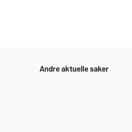
Andre aktuelle saker
I 2018 ble det gamle bygget revet og byggeproses