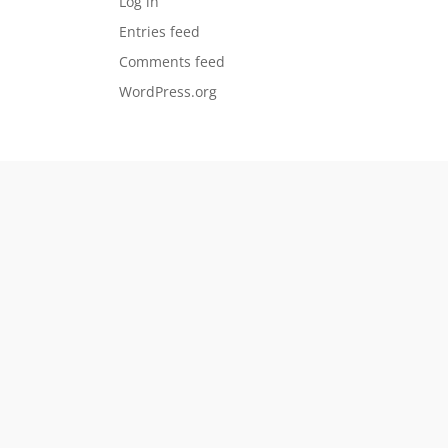
Log in
Entries feed
Comments feed
WordPress.org
ar for spente leietakere.